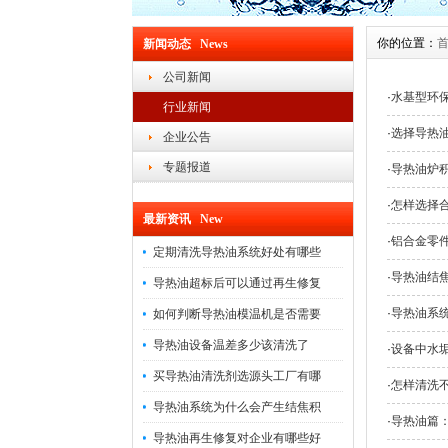
你的位置：
新闻动态 News
公司新闻
·
水基型环
行业新闻
·
选择导热
企业公告
专题报道
·
导热油炉
·
怎样选择
最新资讯 New
·
铝合金零
定期清洗导热油系统好处有哪些
·
导热油结
导热油超标后可以通过再生修复
·
导热油系
如何判断导热油模温机是否需要
导热油设备温差多少该清洗了
·
设备中水
买导热油清洗剂选源头工厂有哪
·
怎样清洗
导热油系统为什么会产生结焦积
·
导热油篇
导热油再生修复对企业有哪些好