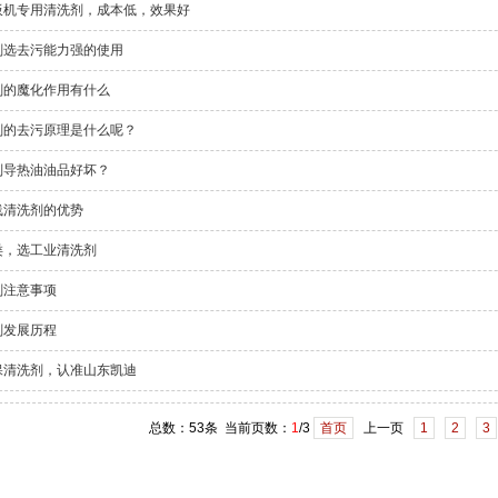
板机专用清洗剂，成本低，效果好
剂选去污能力强的使用
剂的魔化作用有什么
剂的去污原理是什么呢？
别导热油油品好坏？
线清洗剂的优势
类，选工业清洗剂
剂注意事项
剂发展历程
保清洗剂，认准山东凯迪
总数：53条 当前页数：
1
/3
首页
上一页
1
2
3